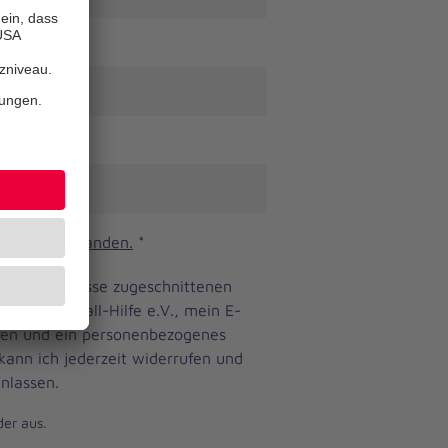
n und verstanden.
*
ine Bedürfnisse zugeschnittenen
anniter-Unfall-Hilfe e.V., mein E-
eren und ein personenbezogenes
 kann ich jederzeit widerrufen und
nlassen.
der aus.