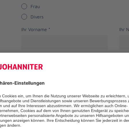
Frau
Divers
Ihr Vorname
*
Ihr
Straße
PLZ
*
Ort
*
Bundesland