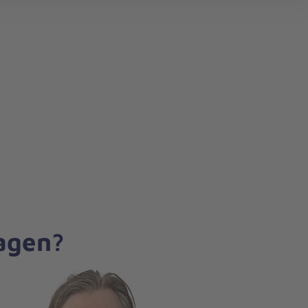
search
ragen?