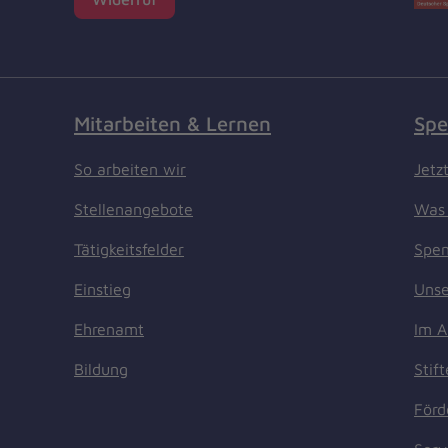
Mitarbeiten & Lernen
Spe
So arbeiten wir
Jetz
Stellenangebote
Was 
Tätigkeitsfelder
Spen
Einstieg
Unse
Ehrenamt
Im A
Bildung
Stif
Förd