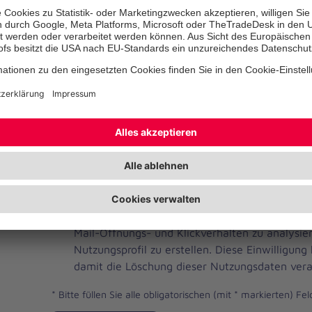
Telefonnummer
Ihre E-Mail-Adresse
*
Ich habe die Datenschutzbestimmungen gelese
JOH
Ja, ich möchte einen individuellen und auf me
Brevo
Newsletter erhalten. Dafür erlaube ich der Joh
Newsletter
Mail-Öffnungs- und Klickverhalten zu analysi
Checkbox
Nutzungsprofil zu erstellen. Diese Einwilligung
damit die Löschung dieser Nutzungsdaten vera
*
Bitte füllen Sie alle obligatorischen (mit * markierten) Fel