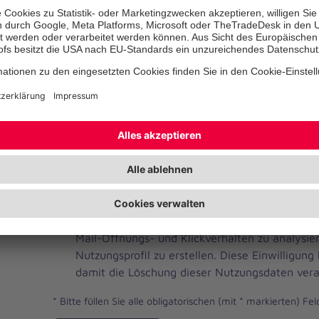
Telefonnummer
Ihre E-Mail-Adresse
*
Ich habe die Datenschutzbestimmungen gelese
JOH
Ja, ich möchte einen individuellen und auf me
Brevo
Newsletter erhalten. Dafür erlaube ich der Joh
Newsletter
Mail-Öffnungs- und Klickverhalten zu analysi
Checkbox
Nutzungsprofil zu erstellen. Diese Einwilligung
damit die Löschung dieser Nutzungsdaten vera
*
Bitte füllen Sie alle obligatorischen (mit * markierten) Fel