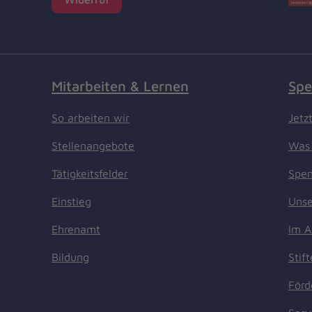
Mitarbeiten & Lernen
Spe
So arbeiten wir
Jetz
Stellenangebote
Was 
Tätigkeitsfelder
Spen
Einstieg
Unse
Ehrenamt
Im A
Bildung
Stif
Förd