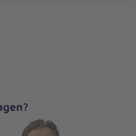
search
ragen?