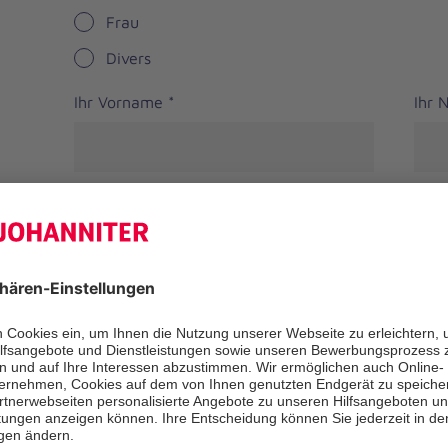
Frau
Divers
Ihr Vorname
*
Ihr
Straße
PLZ
*
Ort
*
Bundesland