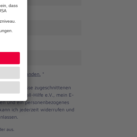
n und verstanden.
*
ine Bedürfnisse zugeschnittenen
anniter-Unfall-Hilfe e.V., mein E-
eren und ein personenbezogenes
 kann ich jederzeit widerrufen und
nlassen.
der aus.