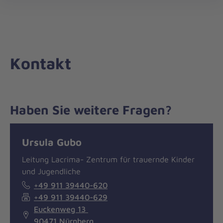
Die
öff
Johanniter
–
Aus
Liebe
Kontakt
zum
Leben
Haben Sie weitere Fragen?
Nachricht
Kontakt
Ursula Gubo
Leitung Lacrima- Zentrum für trauernde Kinder
und Jugendliche
+49 911 39440-620
+49 911 39440-629
Euckenweg 13
90471 Nürnberg