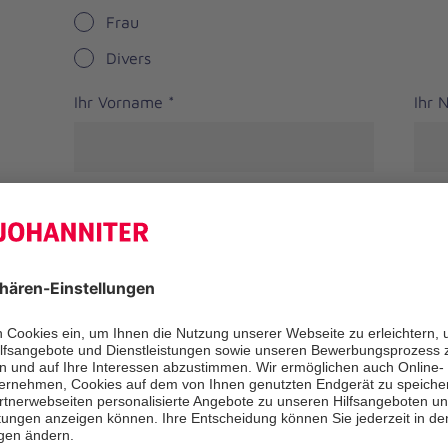
Frau
Divers
Ihr Vorname
*
Ihr
Straße
PLZ
*
Ort
*
Bundesland