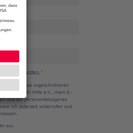
n und verstanden.
*
ine Bedürfnisse zugeschnittenen
anniter-Unfall-Hilfe e.V., mein E-
eren und ein personenbezogenes
 kann ich jederzeit widerrufen und
nlassen.
der aus.