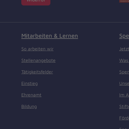
Mitarbeiten & Lernen
Spe
So arbeiten wir
Jetz
Stellenangebote
Was 
Tätigkeitsfelder
Spen
Einstieg
Unse
Ehrenamt
Im A
Bildung
Stif
Förd