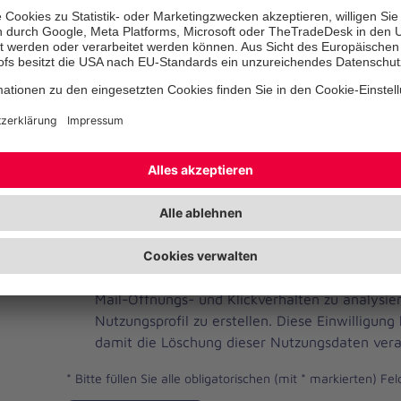
Telefonnummer
Ihre E-Mail-Adresse
*
Ich habe die Datenschutzbestimmungen gelese
JOH
Ja, ich möchte einen individuellen und auf me
Brevo
Newsletter erhalten. Dafür erlaube ich der Joh
Newsletter
Mail-Öffnungs- und Klickverhalten zu analysi
Checkbox
Nutzungsprofil zu erstellen. Diese Einwilligung
damit die Löschung dieser Nutzungsdaten vera
*
Bitte füllen Sie alle obligatorischen (mit * markierten) Fel