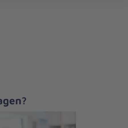
search
ragen?