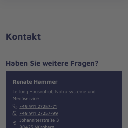
Die
öff
Johanniter
–
Aus
Liebe
Kontakt
zum
Leben
Haben Sie weitere Fragen?
Nachricht
Kontakt
Renate Hammer
Leitung Hausnotruf, Notrufsysteme und
Menüservice
+49 911 27257-71
+49 911 27257-99
Johanniterstraße 3
90425 Nürnberg