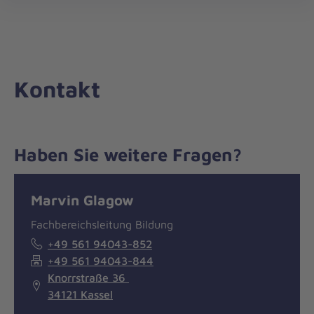
Die
öff
Johanniter
–
Aus
Liebe
Kontakt
zum
Leben
Haben Sie weitere Fragen?
Nachricht
Kontakt
Marvin Glagow
Fachbereichsleitung Bildung
+49 561 94043-852
+49 561 94043-844
Knorrstraße 36
34121 Kassel