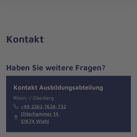
Die
öff
Johanniter
–
Aus
Liebe
Kontakt
zum
Leben
Haben Sie weitere Fragen?
Nachricht
Kontakt
Kontakt Ausbildungsabteilung
Rhein.-/ Oberberg
+49 2262 7626-732
Ohlerhammer 14
51674 Wiehl