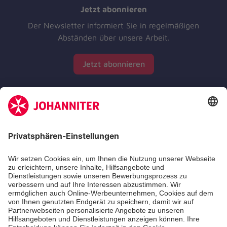
Jetzt abonnieren
Der Newsletter informiert Sie in regelmäßigen
Abständen über unsere Arbeit.
Jetzt abonnieren
Zertifizierung der Johanniter-Unfall-Hilfe e.V.
Die Johanniter GmbH führt das Spendenzertifikat
des Deutschen Spendenrats e.V.