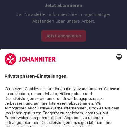
Jetzt abonnieren
Der Newsletter informiert Sie in regelmäßigen
Abständen über unsere Arbeit.
Jetzt abonnieren
Zertifizierung der Johanniter-Unfall-Hilfe e.V.
Die Johanniter GmbH führt das Spendenzertifikat
des Deutschen Spendenrats e.V.