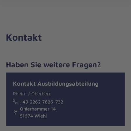
Die
öff
Johanniter
–
Aus
Liebe
Kontakt
zum
Leben
Haben Sie weitere Fragen?
Nachricht
Kontakt
Kontakt Ausbildungsabteilung
Rhein.-/ Oberberg
+49 2262 7626-732
Ohlerhammer 14
51674 Wiehl