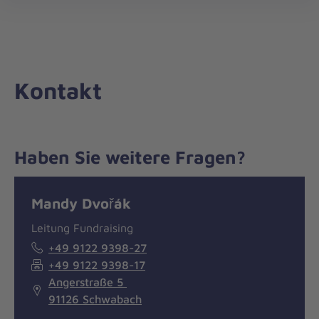
Die
öff
Johanniter
–
Aus
Liebe
Kontakt
zum
Leben
Haben Sie weitere Fragen?
Nachricht
Kontakt
Mandy Dvořák
Leitung Fundraising
+49 9122 9398-27
+49 9122 9398-17
Angerstraße 5
91126 Schwabach