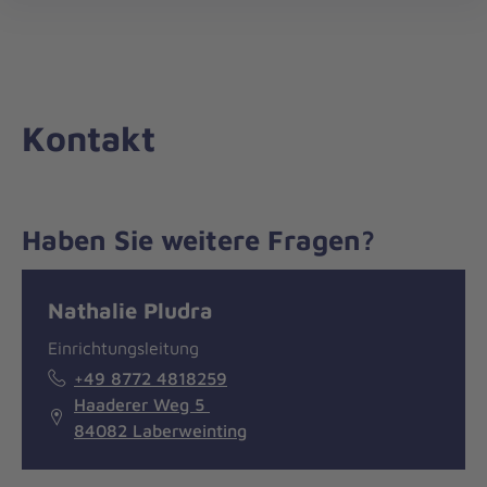
Die
öff
Johanniter
–
Aus
Liebe
Kontakt
zum
Leben
Haben Sie weitere Fragen?
Nachricht
Kontakt
Nathalie Pludra
Einrichtungsleitung
+49 8772 4818259
Haaderer Weg 5
84082 Laberweinting