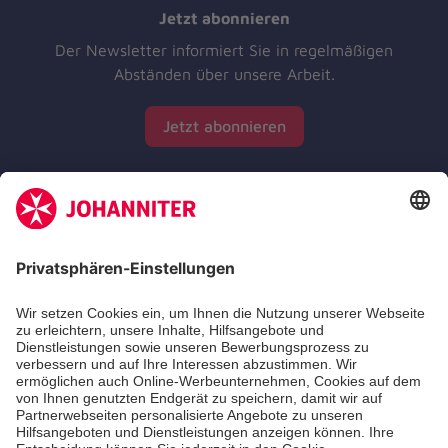
Jetzt abonnieren
Der Newsletter informiert Sie in regelmäßigen
Abständen über unsere Arbeit.
Jetzt abonnieren
Zertifizierung der Johanniter-Unfall-Hilfe e.V.
Die Johanniter GmbH führt das Spendenzertifikat
des Deutschen Spendenrats e.V.