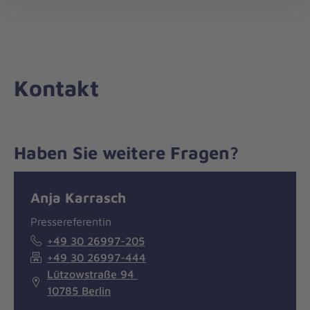
Die
öff
Johanniter
–
Aus
Liebe
Kontakt
zum
Leben
Haben Sie weitere Fragen?
Nachricht
Kontakt
Anja Karrasch
Pressereferentin
+49 30 26997-205
+49 30 26997-444
Lützowstraße 94
10785 Berlin