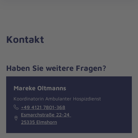
Die
öff
Johanniter
–
Aus
Liebe
Kontakt
zum
Leben
Haben Sie weitere Fragen?
Nachricht
Kontakt
Mareke Oltmanns
Koordinatorin Ambulanter Hospizdienst
+49 4121 7801-368
Esmarchstraße 22-24
25335 Elmshorn