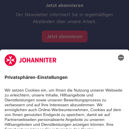
Jetzt abonnieren
Der Newsletter informiert Sie in regelmäßigen
Abständen über unsere Arbeit.
Jetzt abonnieren
Zertifizierung der Johanniter-Unfall-Hilfe e.V.
Die Johanniter GmbH führt das Spendenzertifikat
des Deutschen Spendenrats e.V.