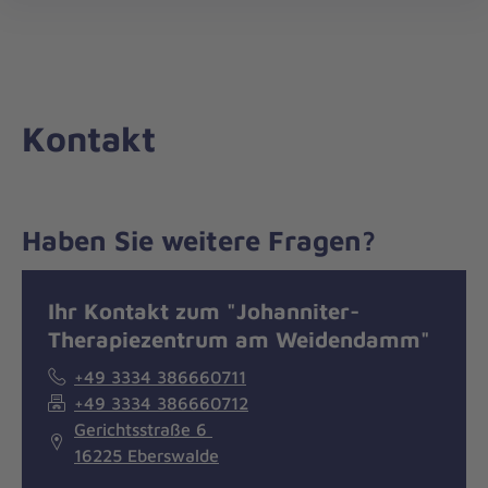
Die
öff
Johanniter
–
Aus
Liebe
Kontakt
zum
Leben
Haben Sie weitere Fragen?
Nachricht
Kontakt
Ihr Kontakt zum "Johanniter-
Therapiezentrum am Weidendamm"
+49 3334 386660711
+49 3334 386660712
Gerichtsstraße 6
16225 Eberswalde