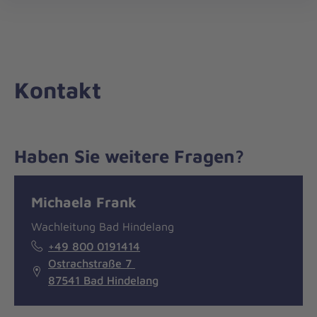
Die
öff
Johanniter
–
Aus
Liebe
Kontakt
zum
Leben
Haben Sie weitere Fragen?
Nachricht
Kontakt
Michaela Frank
Wachleitung Bad Hindelang
+49 800 0191414
Ostrachstraße 7
87541 Bad Hindelang