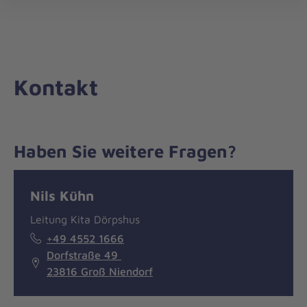
Die
öff
Johanniter
–
Aus
Liebe
Kontakt
zum
Leben
Haben Sie weitere Fragen?
Nachricht
Kontakt
Nils Kühn
Leitung Kita Dörpshus
+49 4552 1666
Dorfstraße 49
23816 Groß Niendorf