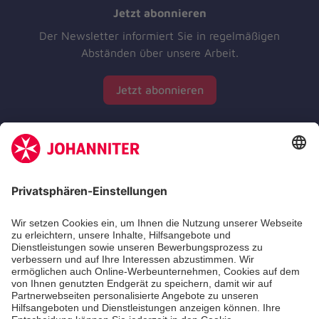
Jetzt abonnieren
Der Newsletter informiert Sie in regelmäßigen
Abständen über unsere Arbeit.
Jetzt abonnieren
Zertifizierung der Johanniter-Unfall-Hilfe e.V.
Die Johanniter GmbH führt das Spendenzertifikat
des Deutschen Spendenrats e.V.