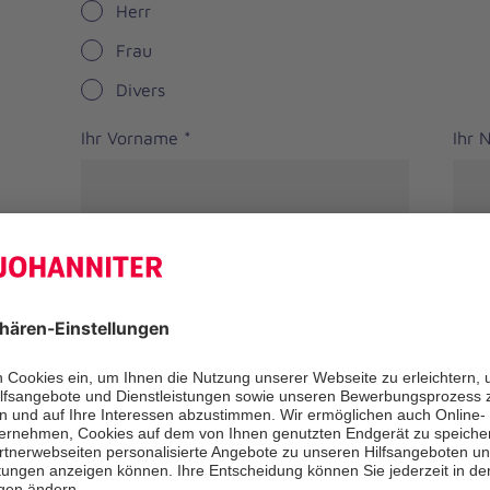
Herr
Frau
Divers
Ihr Vorname
*
Ihr
Straße
PLZ
*
Ort
*
Bundesland