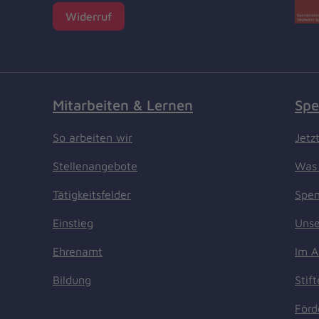
Widerruf
Mitarbeiten & Lernen
Spe
So arbeiten wir
Jetz
Stellenangebote
Was 
Tätigkeitsfelder
Spen
Einstieg
Unse
Ehrenamt
Im A
Bildung
Stif
Förd