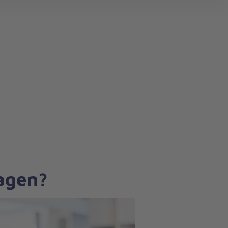
search
ragen?