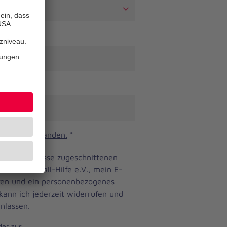
n und verstanden.
*
ine Bedürfnisse zugeschnittenen
anniter-Unfall-Hilfe e.V., mein E-
eren und ein personenbezogenes
 kann ich jederzeit widerrufen und
nlassen.
der aus.