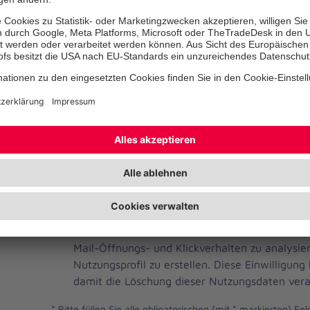
Telefonnummer
Ihre E-Mail-Adresse
*
Ich habe die Datenschutzbestimmungen gelese
JOH
Ja, ich möchte einen individuellen und auf me
Brevo
Newsletter erhalten. Dafür erlaube ich der Joh
Newsletter
Mail-Öffnungs- und Klickverhalten zu analysi
Checkbox
Nutzungsprofil zu erstellen. Diese Einwilligung
damit die Löschung dieser Nutzungsdaten vera
*
Bitte füllen Sie alle obligatorischen (mit * markierten) Fel