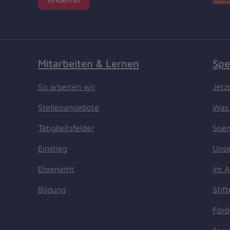
Mitarbeiten & Lernen
Spe
So arbeiten wir
Jetz
Stellenangebote
Was 
Tätigkeitsfelder
Spen
Einstieg
Unse
Ehrenamt
Im A
Bildung
Stif
Förd