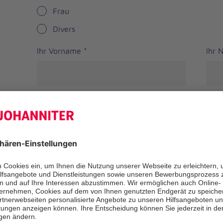
Frau
Divers
Ihr Vorname
*
Ihr
Straße
PLZ
*
Ort
*
Bundesland