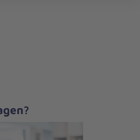
search
ragen?