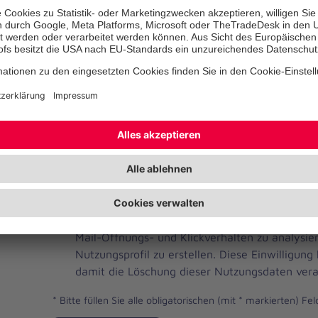
Telefonnummer
Ihre E-Mail-Adresse
*
Ich habe die Datenschutzbestimmungen gelese
JOH
Ja, ich möchte einen individuellen und auf me
Brevo
Newsletter erhalten. Dafür erlaube ich der Joh
Newsletter
Mail-Öffnungs- und Klickverhalten zu analysi
Checkbox
Nutzungsprofil zu erstellen. Diese Einwilligung
damit die Löschung dieser Nutzungsdaten vera
*
Bitte füllen Sie alle obligatorischen (mit * markierten) Fel