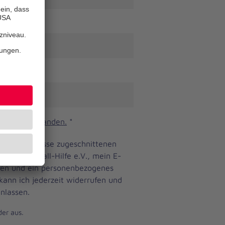
n und verstanden.
*
ine Bedürfnisse zugeschnittenen
anniter-Unfall-Hilfe e.V., mein E-
eren und ein personenbezogenes
 kann ich jederzeit widerrufen und
nlassen.
der aus.