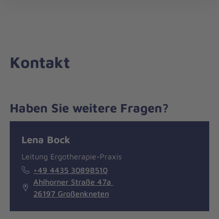
Die
öff
Johanniter
–
Aus
Liebe
Kontakt
zum
Leben
Haben Sie weitere Fragen?
Nachricht
Kontakt
Lena Bock
Leitung Ergotherapie-Praxis
+49 4435 30898510
Ahlhorner Straße 47a
26197 Großenkneten