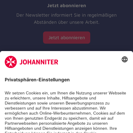
Jetzt abonnieren
Der Newsletter informiert Sie in regelmäßigen
Abständen über unsere Arbeit.
Jetzt abonnieren
Zertifizierung der Johanniter-Unfall-Hilfe e.V.
Die Johanniter GmbH führt das Spendenzertifikat
des Deutschen Spendenrats e.V.