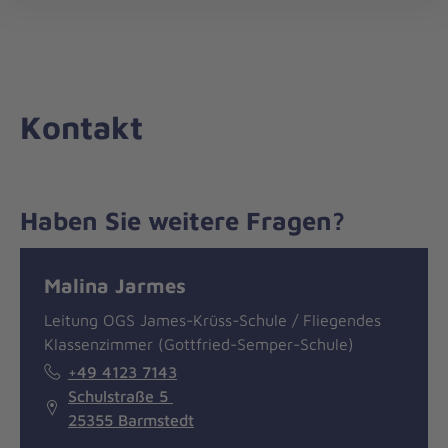
Die
öff
Johanniter
–
Aus
Liebe
Kontakt
zum
Leben
Haben Sie weitere Fragen?
Nachricht
Kontakt
Malina Jarmes
Leitung OGS James-Krüss-Schule / Fliegendes
Klassenzimmer (Gottfried-Semper-Schule)
+49 4123 7143
Schulstraße 5
25355 Barmstedt