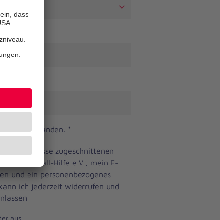
n und verstanden.
*
ine Bedürfnisse zugeschnittenen
anniter-Unfall-Hilfe e.V., mein E-
eren und ein personenbezogenes
 kann ich jederzeit widerrufen und
nlassen.
der aus.