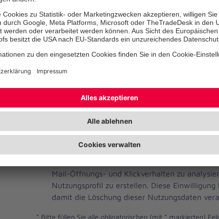
Telefonnummer
Ihre E-Mail-Adresse
*
Ich habe die Datenschutzbestimmungen gelese
JOH
Ja, ich möchte einen individuellen und auf me
Brevo
Newsletter erhalten. Dafür erlaube ich der Joh
Newsletter
Mail-Öffnungs- und Klickverhalten zu analysi
Checkbox
Nutzungsprofil zu erstellen. Diese Einwilligung
damit die Löschung dieser Nutzungsdaten vera
*
Bitte füllen Sie alle obligatorischen (mit * markierten) Fel