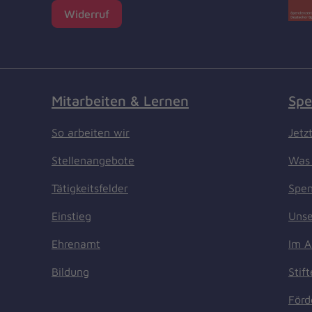
Widerruf
Mitarbeiten & Lernen
Spe
So arbeiten wir
Jetz
Stellenangebote
Was 
Tätigkeitsfelder
Spen
Einstieg
Unse
Ehrenamt
Im A
Bildung
Stif
Förd