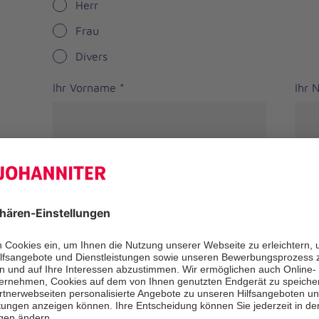
Herr
Frau
Divers
Ihr Vorname
*
Ihr
Straße
PLZ
*
Ort
*
Bundesland