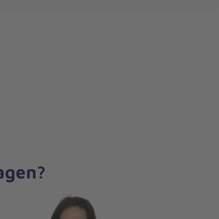
search
ragen?