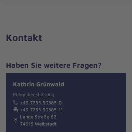
Die
öff
Johanniter
–
Aus
Liebe
Kontakt
zum
Leben
Haben Sie weitere Fragen?
Nachricht
Kontakt
Kathrin Grünwald
Pflegedienstleitung
+49 7263 60585-0
+49 7263 60585-11
Lange Straße 62
74915 Waibstadt