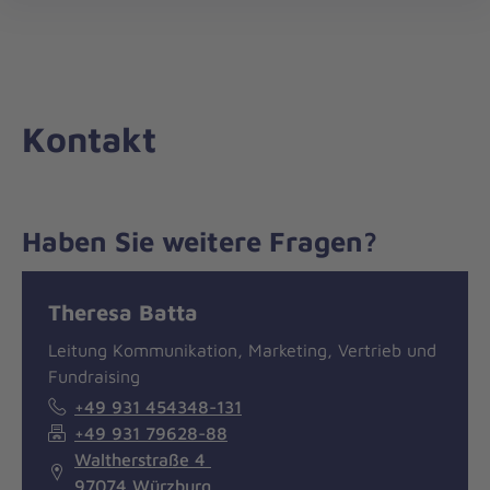
Die
öff
Johanniter
–
Aus
Liebe
Kontakt
zum
Leben
Haben Sie weitere Fragen?
Nachricht
Kontakt
Theresa Batta
Leitung Kommunikation, Marketing, Vertrieb und
Fundraising
+49 931 454348-131
+49 931 79628-88
Waltherstraße 4
97074 Würzburg