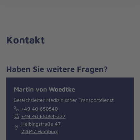
Die
öff
Johanniter
–
Aus
Liebe
Kontakt
zum
Leben
Haben Sie weitere Fragen?
Nachricht
Kontakt
Martin von Woedtke
Bereichsleiter Medizinischer Transportdienst
+49 40 650540
+49 40 65054-227
Helbingstraße 47
22047 Hamburg