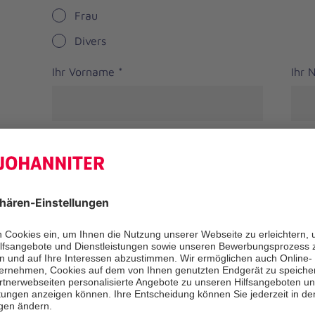
Frau
Divers
Ihr Vorname
*
Ihr
Straße
PLZ
*
Ort
*
Bundesland