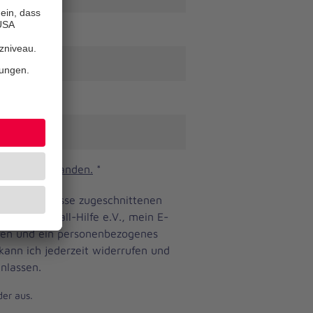
n und verstanden.
*
ine Bedürfnisse zugeschnittenen
anniter-Unfall-Hilfe e.V., mein E-
eren und ein personenbezogenes
 kann ich jederzeit widerrufen und
nlassen.
der aus.