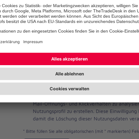
Telefonnummer
Ihre E-Mail-Adresse
*
Ich habe die Datenschutzbestimmungen gelese
JOH
Ja, ich möchte einen individuellen und auf me
Brevo
Newsletter erhalten. Dafür erlaube ich der Joh
Newsletter
Mail-Öffnungs- und Klickverhalten zu analysi
Checkbox
Nutzungsprofil zu erstellen. Diese Einwilligung
damit die Löschung dieser Nutzungsdaten vera
*
Bitte füllen Sie alle obligatorischen (mit * markierten) Fel