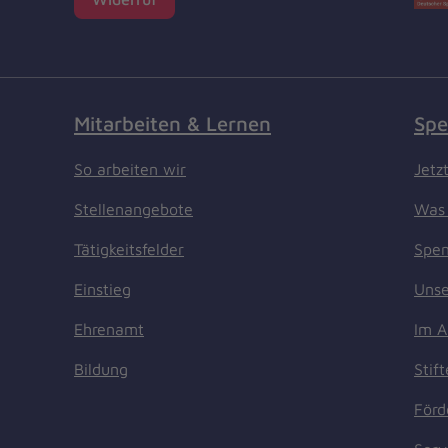
Mitarbeiten & Lernen
Spe
So arbeiten wir
Jetz
Stellenangebote
Was 
Tätigkeitsfelder
Spen
Einstieg
Unse
Ehrenamt
Im A
Bildung
Stif
Förd