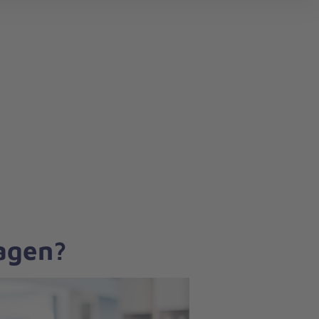
search
ragen?