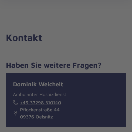
Die
öff
Johanniter
–
Aus
Liebe
Kontakt
zum
Leben
Haben Sie weitere Fragen?
Nachricht
Kontakt
Dominik Weichelt
Ambulanter Hospizdienst
+49 37298 310140
Pflockenstraße 44
09376 Oelsnitz