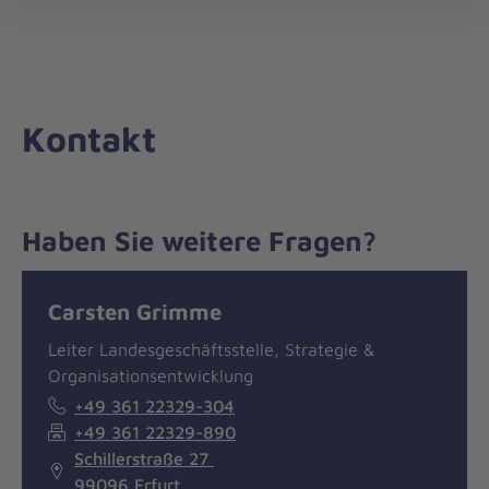
Die
öff
Johanniter
–
Aus
Liebe
Kontakt
zum
Leben
Haben Sie weitere Fragen?
Nachricht
Kontakt
Carsten Grimme
Leiter Landesgeschäftsstelle, Strategie &
Organisationsentwicklung
+49 361 22329-304
+49 361 22329-890
Schillerstraße 27
99096 Erfurt