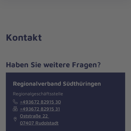
Die
öff
Johanniter
–
Aus
Liebe
Kontakt
zum
Leben
Haben Sie weitere Fragen?
Nachricht
Kontakt
Regionalverband Südthüringen
Regionalgeschäftsstelle
+493672 82915 30
+493672 82915 31
Oststraße 22
07407 Rudolstadt