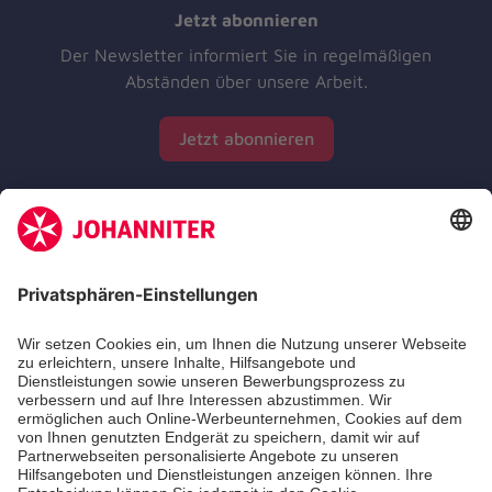
Jetzt abonnieren
Der Newsletter informiert Sie in regelmäßigen
Abständen über unsere Arbeit.
Jetzt abonnieren
Zertifizierung der Johanniter-Unfall-Hilfe e.V.
Die Johanniter GmbH führt das Spendenzertifikat
des Deutschen Spendenrats e.V.