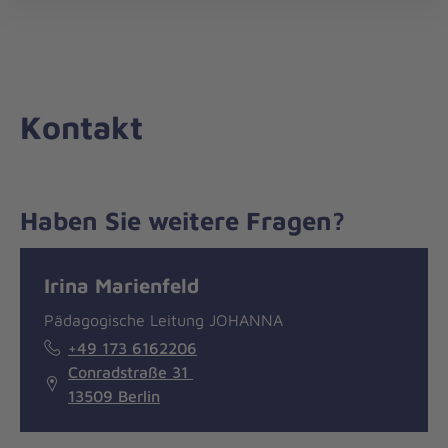
Die
öff
Johanniter
–
Aus
Liebe
Kontakt
zum
Leben
Haben Sie weitere Fragen?
Nachricht
Kontakt
Irina Marienfeld
Pädagogische Leitung JOHANNA
+49 173 6162206
Conradstraße 31
13509 Berlin