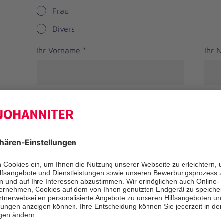
Frau
Divers
Ihr Vorname
*
Ihr
Straße
PLZ
*
Ort
*
Bundesland