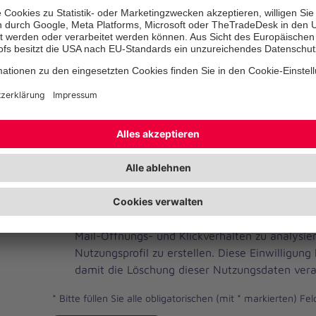
Telefonnummer
Ihre E-Mail-Adresse
*
Ich habe die Datenschutzbestimmungen gelese
JOH
Ja, ich möchte einen individuellen und auf me
Brevo
Newsletter erhalten. Dafür erlaube ich der Joh
Newsletter
Mail-Öffnungs- und Klickverhalten zu analysi
Checkbox
Nutzungsprofil zu erstellen. Diese Einwilligung
damit die Löschung dieser Nutzungsdaten vera
*
Bitte füllen Sie alle obligatorischen (mit * markierten) Fel