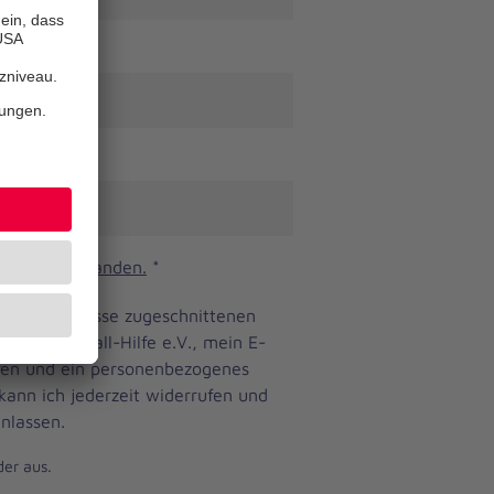
n und verstanden.
*
ine Bedürfnisse zugeschnittenen
anniter-Unfall-Hilfe e.V., mein E-
eren und ein personenbezogenes
 kann ich jederzeit widerrufen und
nlassen.
der aus.