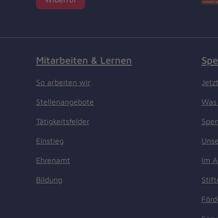
Mitarbeiten & Lernen
Spe
So arbeiten wir
Jetz
Stellenangebote
Was 
Tätigkeitsfelder
Spen
Einstieg
Unse
Ehrenamt
Im A
Bildung
Stif
Förd