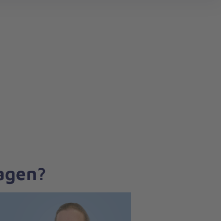
search
ragen?