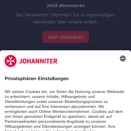
Jetzt abonnieren
Der Newsletter informiert Sie in regelmäßigen
Abständen über unsere Arbeit.
Jetzt abonnieren
Zertifizierung der Johanniter-Unfall-Hilfe e.V.
Die Johanniter GmbH führt das Spendenzertifikat
des Deutschen Spendenrats e.V.