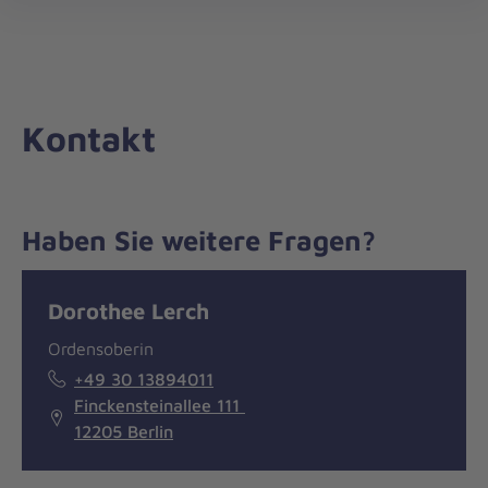
Die
öff
Johanniter
–
Aus
Liebe
Kontakt
zum
Leben
Haben Sie weitere Fragen?
Nachricht
Kontakt
Dorothee Lerch
Ordensoberin
+49 30 13894011
Finckensteinallee 111
12205 Berlin