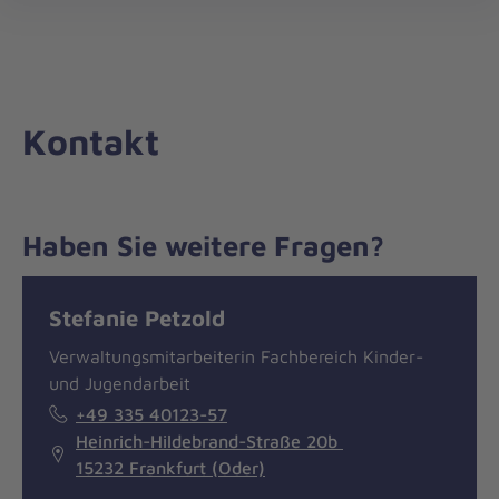
Die
öff
Johanniter
–
Aus
Liebe
Kontakt
zum
Leben
Haben Sie weitere Fragen?
Nachricht
Kontakt
Stefanie Petzold
Verwaltungsmitarbeiterin Fachbereich Kinder-
und Jugendarbeit
+49 335 40123-57
Heinrich-Hildebrand-Straße 20b
15232 Frankfurt (Oder)