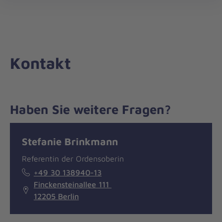
Die
öff
Johanniter
–
Aus
Liebe
Kontakt
zum
Leben
Haben Sie weitere Fragen?
Nachricht
Kontakt
Stefanie Brinkmann
Referentin der Ordensoberin
+49 30 138940-13
Finckensteinallee 111
12205 Berlin