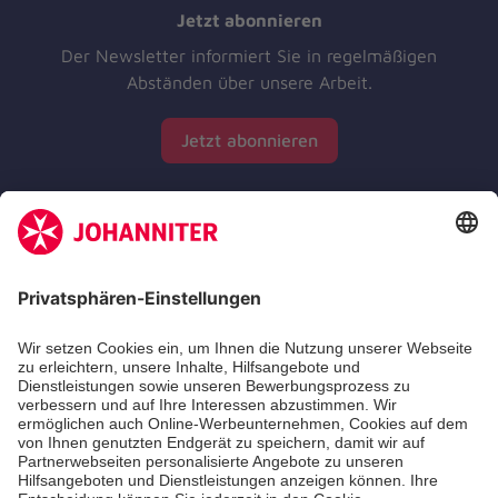
Jetzt abonnieren
Der Newsletter informiert Sie in regelmäßigen
Abständen über unsere Arbeit.
Jetzt abonnieren
Zertifizierung der Johanniter-Unfall-Hilfe e.V.
Die Johanniter GmbH führt das Spendenzertifikat
des Deutschen Spendenrats e.V.