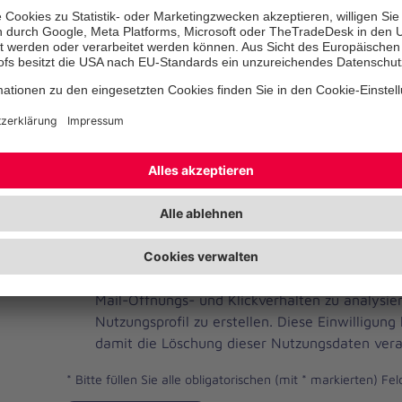
Telefonnummer
Ihre E-Mail-Adresse
*
Ich habe die Datenschutzbestimmungen gelese
JOH
Ja, ich möchte einen individuellen und auf me
Brevo
Newsletter erhalten. Dafür erlaube ich der Joh
Newsletter
Mail-Öffnungs- und Klickverhalten zu analysi
Checkbox
Nutzungsprofil zu erstellen. Diese Einwilligung
damit die Löschung dieser Nutzungsdaten vera
*
Bitte füllen Sie alle obligatorischen (mit * markierten) Fel