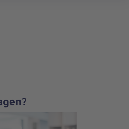
search
ragen?