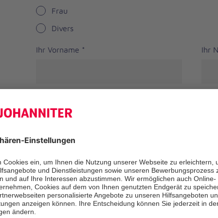
Frau
Divers
Ihr Vorname
*
Ihr
Straße
PLZ
*
Ort
*
Bundesland