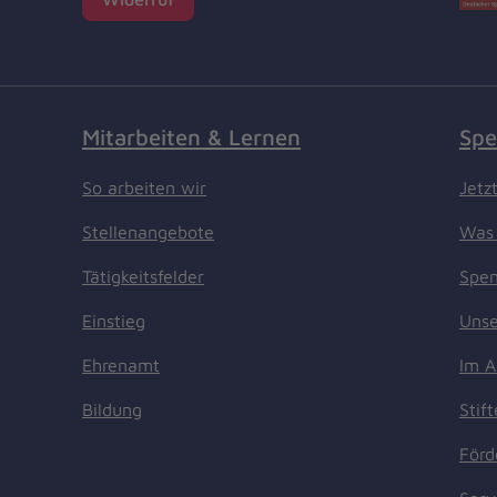
Mitarbeiten & Lernen
Spe
So arbeiten wir
Jetz
Stellenangebote
Was 
Tätigkeitsfelder
Spen
Einstieg
Unse
Ehrenamt
Im A
Bildung
Stif
Förd