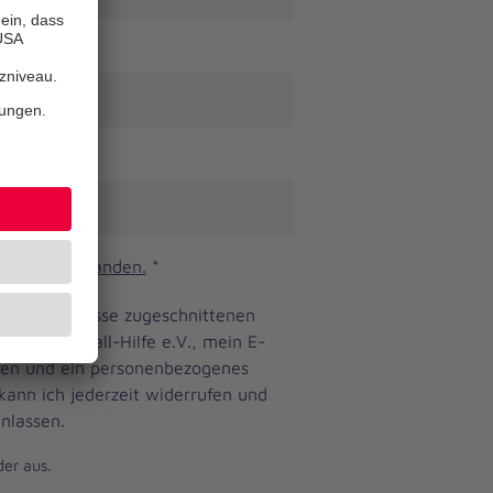
n und verstanden.
*
ine Bedürfnisse zugeschnittenen
anniter-Unfall-Hilfe e.V., mein E-
eren und ein personenbezogenes
 kann ich jederzeit widerrufen und
nlassen.
der aus.