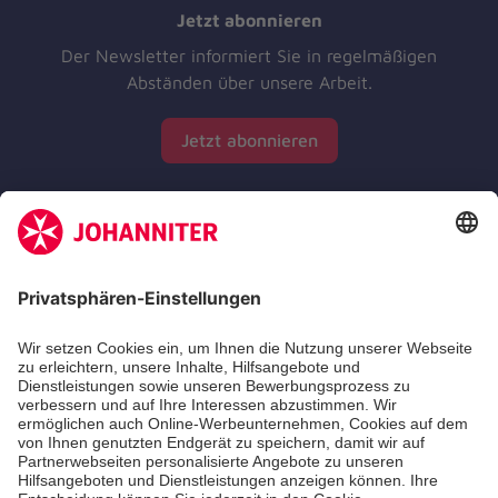
Jetzt abonnieren
Der Newsletter informiert Sie in regelmäßigen
Abständen über unsere Arbeit.
Jetzt abonnieren
Zertifizierung der Johanniter-Unfall-Hilfe e.V.
Die Johanniter GmbH führt das Spendenzertifikat
des Deutschen Spendenrats e.V.