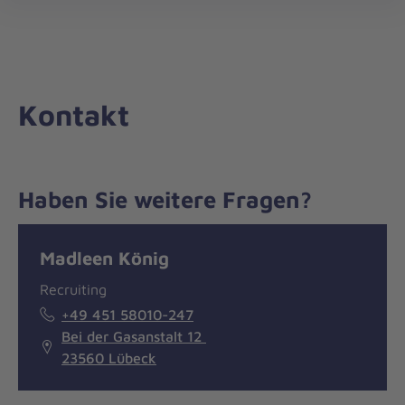
Die
öff
Johanniter
–
Aus
Liebe
Kontakt
zum
Leben
Haben Sie weitere Fragen?
Nachricht
Kontakt
Madleen König
Recruiting
+49 451 58010-247
Bei der Gasanstalt 12
23560 Lübeck