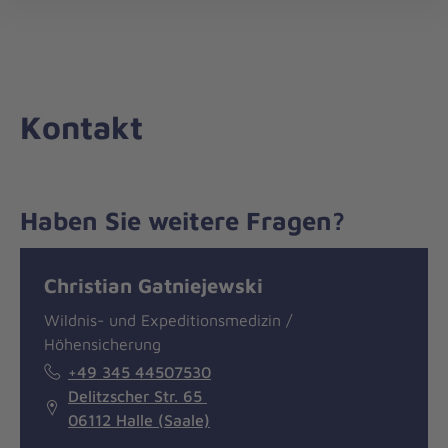
Die
öff
Johanniter
–
Aus
Liebe
Kontakt
zum
Leben
Haben Sie weitere Fragen?
Nachricht
Kontakt
Christian Gatniejewski
Wildnis- und Expeditionsmedizin /
Höhensicherung
+49 345 44507530
Delitzscher Str. 65
06112 Halle (Saale)