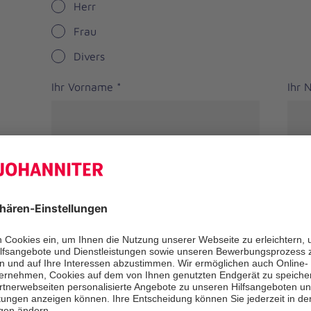
Herr
Frau
Divers
Ihr Vorname
*
Ihr
Straße
PLZ
*
Ort
*
Bundesland