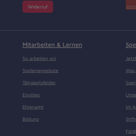
Widerruf
Mitarbeiten & Lernen
Spe
So arbeiten wir
Jetz
Stellenangebote
Was 
Tätigkeitsfelder
Spen
Einstieg
Unse
Ehrenamt
Im A
Bildung
Stif
Förd