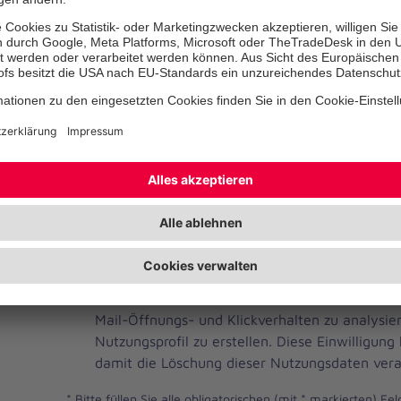
Telefonnummer
Ihre E-Mail-Adresse
*
Ich habe die Datenschutzbestimmungen gelese
JOH
Ja, ich möchte einen individuellen und auf me
Brevo
Newsletter erhalten. Dafür erlaube ich der Joh
Newsletter
Mail-Öffnungs- und Klickverhalten zu analysi
Checkbox
Nutzungsprofil zu erstellen. Diese Einwilligung
damit die Löschung dieser Nutzungsdaten vera
*
Bitte füllen Sie alle obligatorischen (mit * markierten) Fel