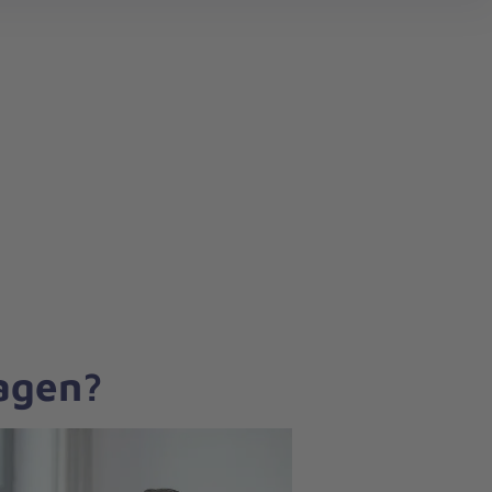
search
ragen?