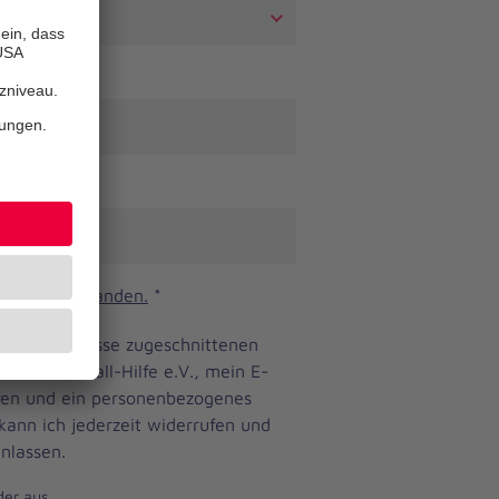
n und verstanden.
*
ine Bedürfnisse zugeschnittenen
anniter-Unfall-Hilfe e.V., mein E-
eren und ein personenbezogenes
 kann ich jederzeit widerrufen und
nlassen.
der aus.