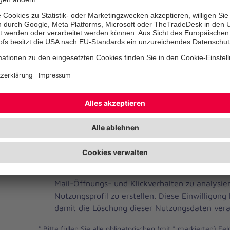
Telefonnummer
Ihre E-Mail-Adresse
*
Ich habe die Datenschutzbestimmungen gelese
JOH
Ja, ich möchte einen individuellen und auf me
Brevo
Newsletter erhalten. Dafür erlaube ich der Joh
Newsletter
Mail-Öffnungs- und Klickverhalten zu analysi
Checkbox
Nutzungsprofil zu erstellen. Diese Einwilligung
damit die Löschung dieser Nutzungsdaten vera
*
Bitte füllen Sie alle obligatorischen (mit * markierten) Fel