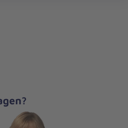
search
ragen?