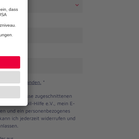
n und verstanden.
*
ine Bedürfnisse zugeschnittenen
anniter-Unfall-Hilfe e.V., mein E-
eren und ein personenbezogenes
 kann ich jederzeit widerrufen und
nlassen.
der aus.