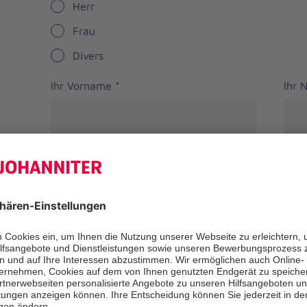
Herr
Frau
Divers
Ihr Vorname
*
Ihr
Straße
PLZ
*
Ort
*
Bundesland