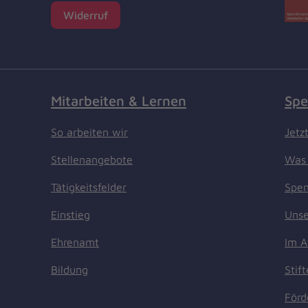
Widerruf
Mitarbeiten & Lernen
Spe
So arbeiten wir
Jetz
Stellenangebote
Was 
Tätigkeitsfelder
Spen
Einstieg
Unse
Ehrenamt
Im A
Bildung
Stif
Förd