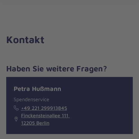
Die
öff
Johanniter
–
Aus
Liebe
Kontakt
zum
Leben
Haben Sie weitere Fragen?
Nachricht
Kontakt
Petra Hußmann
Spendenservice
+49 221 299913845
Finckensteinallee 111
12205 Berlin