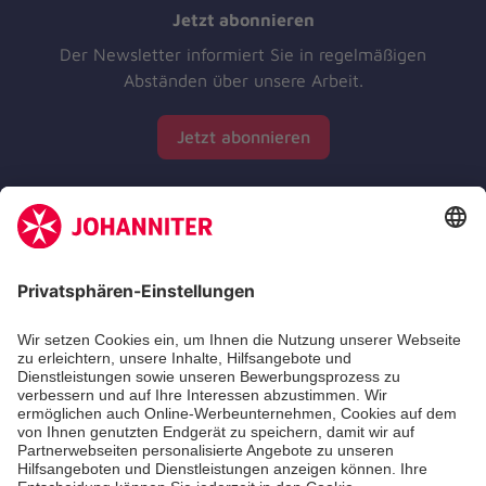
Jetzt abonnieren
Der Newsletter informiert Sie in regelmäßigen
Abständen über unsere Arbeit.
Jetzt abonnieren
Zertifizierung der Johanniter-Unfall-Hilfe e.V.
Die Johanniter GmbH führt das Spendenzertifikat
des Deutschen Spendenrats e.V.