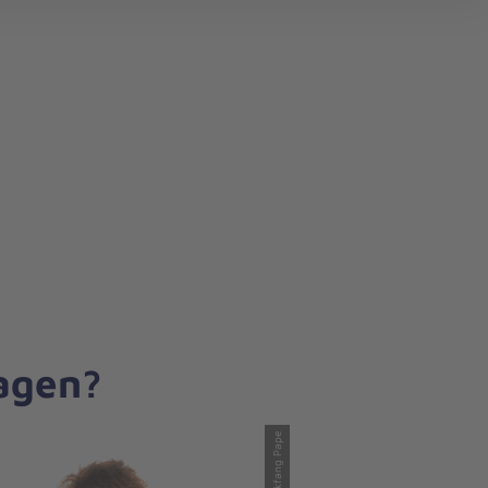
search
ragen?