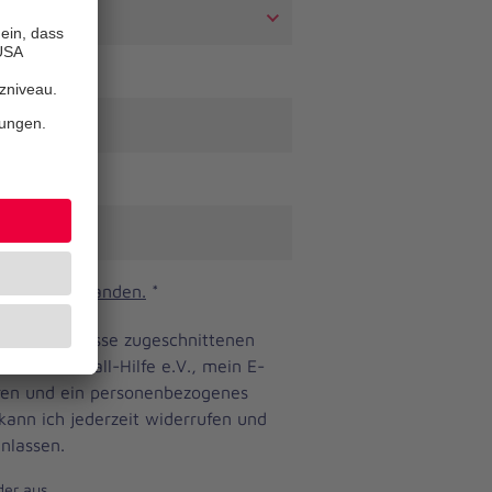
n und verstanden.
*
ine Bedürfnisse zugeschnittenen
anniter-Unfall-Hilfe e.V., mein E-
eren und ein personenbezogenes
 kann ich jederzeit widerrufen und
nlassen.
der aus.