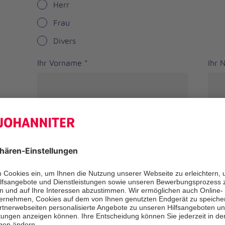
Herr
Frau
Divers
Ihr Vorname
*
Ihr
Straße
PLZ
*
Ort
*
Bundesland