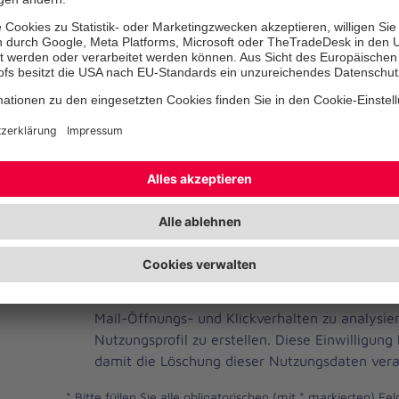
Telefonnummer
Ihre E-Mail-Adresse
*
Ich habe die Datenschutzbestimmungen gelese
JOH
Ja, ich möchte einen individuellen und auf me
Brevo
Newsletter erhalten. Dafür erlaube ich der Joh
Newsletter
Mail-Öffnungs- und Klickverhalten zu analysi
Checkbox
Nutzungsprofil zu erstellen. Diese Einwilligung
damit die Löschung dieser Nutzungsdaten vera
*
Bitte füllen Sie alle obligatorischen (mit * markierten) Fel