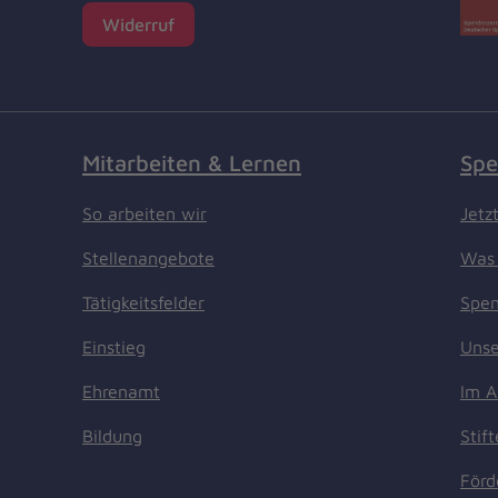
Widerruf
Mitarbeiten & Lernen
Spe
So arbeiten wir
Jetz
Stellenangebote
Was 
Tätigkeitsfelder
Spen
Einstieg
Unse
Ehrenamt
Im A
Bildung
Stif
Förd