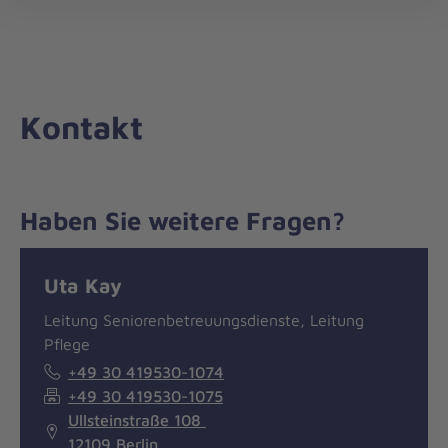
Die
öff
Johanniter
–
Aus
Liebe
Kontakt
zum
Leben
Haben Sie weitere Fragen?
Nachricht
Kontakt
Uta Kay
Leitung Seniorenbetreuungsdienste, Leitung
Pflege
+49 30 419530-1074
+49 30 419530-1075
Ullsteinstraße 108
12109 Berlin