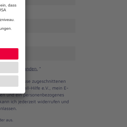
n und verstanden.
*
ine Bedürfnisse zugeschnittenen
anniter-Unfall-Hilfe e.V., mein E-
eren und ein personenbezogenes
 kann ich jederzeit widerrufen und
nlassen.
der aus.