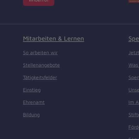
Mitarbeiten & Lernen
Spe
So arbeiten wir
Jetz
Stellenangebote
Was 
Tätigkeitsfelder
Spen
Einstieg
Unse
Ehrenamt
Im A
Bildung
Stif
Förd