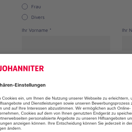
Frau
Divers
Ihr Vorname
*
Ihr
Straße
PLZ
*
Ort
*
Bundesland