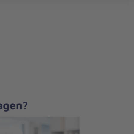
search
ragen?