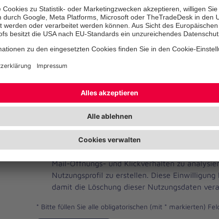
Telefonnummer
Ihre E-Mail-Adresse
*
Ich habe die Datenschutzbestimmungen gelese
JOH
Ja, ich möchte einen individuellen und auf me
Brevo
Newsletter erhalten. Dafür erlaube ich der Joh
Newsletter
Mail-Öffnungs- und Klickverhalten zu analysi
Checkbox
Nutzungsprofil zu erstellen. Diese Einwilligung
damit die Löschung dieser Nutzungsdaten vera
*
Bitte füllen Sie alle obligatorischen (mit * markierten) Fel