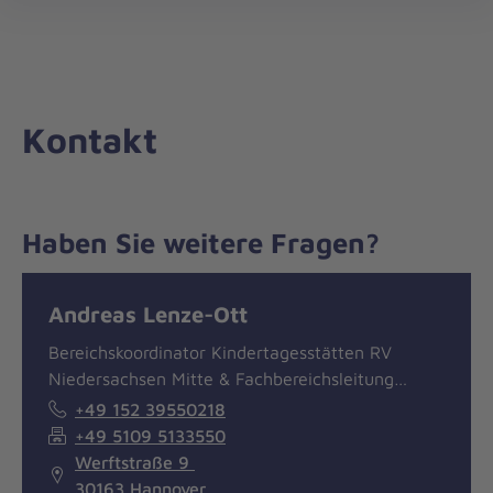
Die
öff
Johanniter
–
Aus
Liebe
Kontakt
zum
Leben
Haben Sie weitere Fragen?
Nachricht
Kontakt
Andreas Lenze-Ott
Bereichskoordinator Kindertagesstätten RV
Niedersachsen Mitte & Fachbereichsleitung…
+49 152 39550218
+49 5109 5133550
Werftstraße 9
30163 Hannover