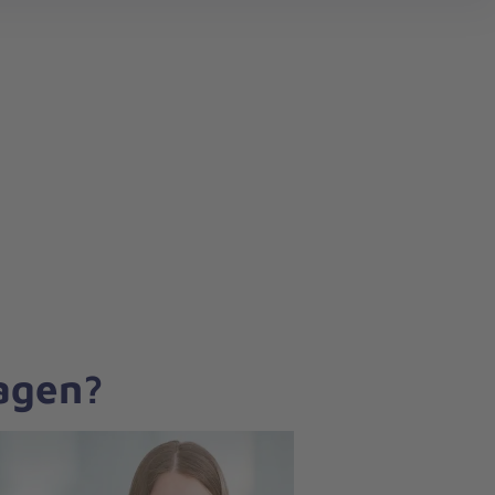
search
ragen?