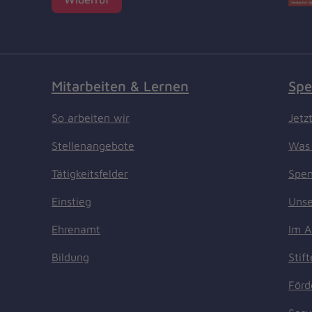
Mitarbeiten & Lernen
Spe
So arbeiten wir
Jetz
Stellenangebote
Was 
Tätigkeitsfelder
Spen
Einstieg
Unse
Ehrenamt
Im A
Bildung
Stif
Förd