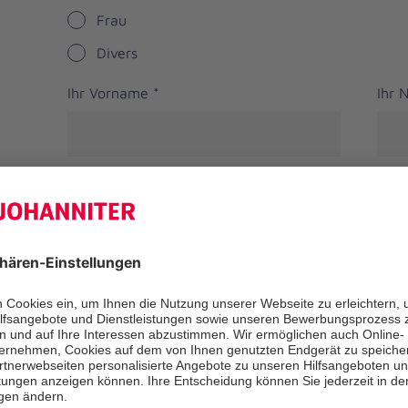
Frau
Divers
Ihr Vorname
*
Ihr
Straße
PLZ
*
Ort
*
Bundesland