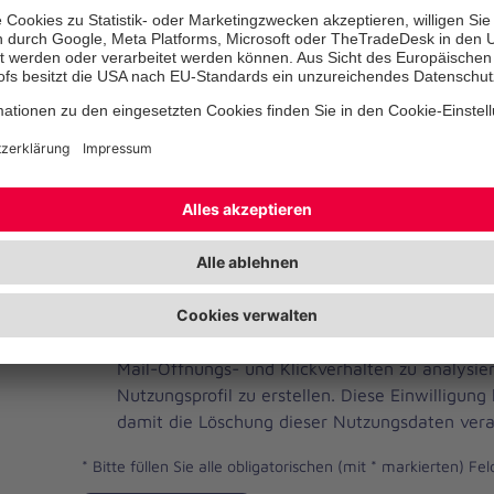
Telefonnummer
Ihre E-Mail-Adresse
*
Ich habe die Datenschutzbestimmungen gelese
JOH
Ja, ich möchte einen individuellen und auf me
Brevo
Newsletter erhalten. Dafür erlaube ich der Joh
Newsletter
Mail-Öffnungs- und Klickverhalten zu analysi
Checkbox
Nutzungsprofil zu erstellen. Diese Einwilligung
damit die Löschung dieser Nutzungsdaten vera
*
Bitte füllen Sie alle obligatorischen (mit * markierten) Fel