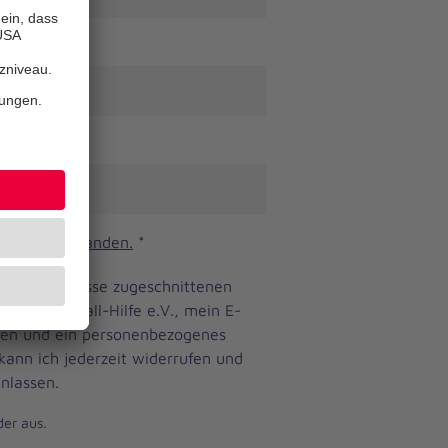
n und verstanden.
*
ine Bedürfnisse zugeschnittenen
anniter-Unfall-Hilfe e.V., mein E-
eren und ein personenbezogenes
 kann ich jederzeit widerrufen und
nlassen.
der aus.