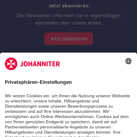
Jetzt abonnieren
Der Newsletter informiert Sie in regelmäßigen
Abständen über unsere Arbeit.
Jetzt abonnieren
Zertifizierung der Johanniter-Unfall-Hilfe e.V.
Die Johanniter GmbH führt das Spendenzertifikat
des Deutschen Spendenrats e.V.