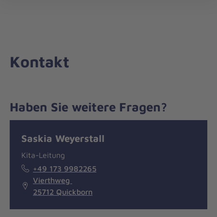
Die
öff
Johanniter
–
Aus
Liebe
Kontakt
zum
Leben
Haben Sie weitere Fragen?
Nachricht
Kontakt
Saskia Weyerstall
Kita-Leitung
+49 173 9982265
Vierthweg
25712 Quickborn