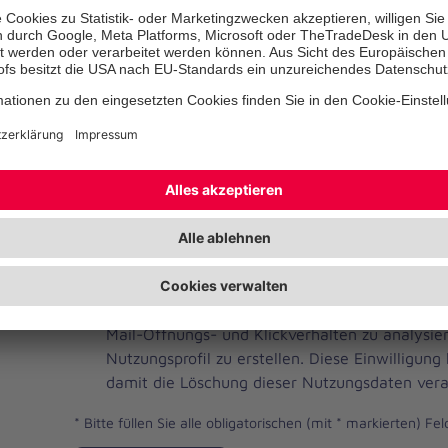
Telefonnummer
Ihre E-Mail-Adresse
*
Ich habe die Datenschutzbestimmungen gelese
JOH
Ja, ich möchte einen individuellen und auf me
Brevo
Newsletter erhalten. Dafür erlaube ich der Joh
Newsletter
Mail-Öffnungs- und Klickverhalten zu analysi
Checkbox
Nutzungsprofil zu erstellen. Diese Einwilligung
damit die Löschung dieser Nutzungsdaten vera
*
Bitte füllen Sie alle obligatorischen (mit * markierten) Fel