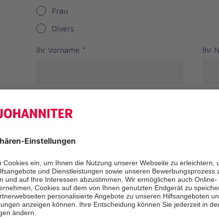
Frau
Divers
Ihr Vorname
*
Ihr
Straße
PLZ
*
Ort
*
Bundesland