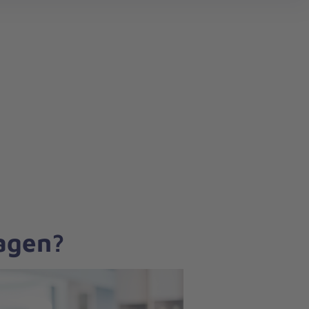
search
ragen?