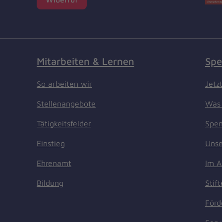
Mitarbeiten & Lernen
Spe
So arbeiten wir
Jetz
Stellenangebote
Was 
Tätigkeitsfelder
Spen
Einstieg
Unse
Ehrenamt
Im A
Bildung
Stif
Förd