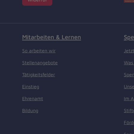
Mitarbeiten & Lernen
Spe
So arbeiten wir
Jetz
Stellenangebote
Was 
Tätigkeitsfelder
Spen
Einstieg
Unse
Ehrenamt
Im A
Bildung
Stif
Förd