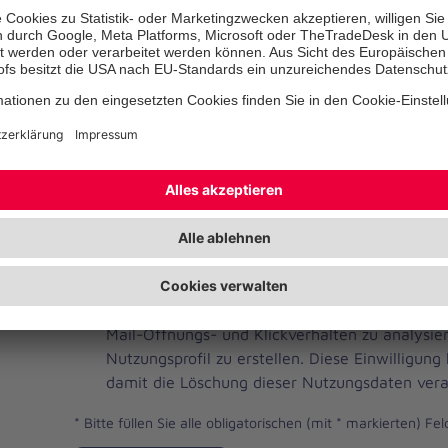
Telefonnummer
Ihre E-Mail-Adresse
*
Ich habe die Datenschutzbestimmungen gelese
JOH
Ja, ich möchte einen individuellen und auf me
Brevo
Newsletter erhalten. Dafür erlaube ich der Joh
Newsletter
Mail-Öffnungs- und Klickverhalten zu analysi
Checkbox
Nutzungsprofil zu erstellen. Diese Einwilligung
damit die Löschung dieser Nutzungsdaten vera
*
Bitte füllen Sie alle obligatorischen (mit * markierten) Fel