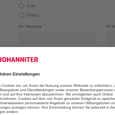
Frau
Divers
Ihr Vorname
*
Ihr
Straße
PLZ
*
Ort
*
Bundesland