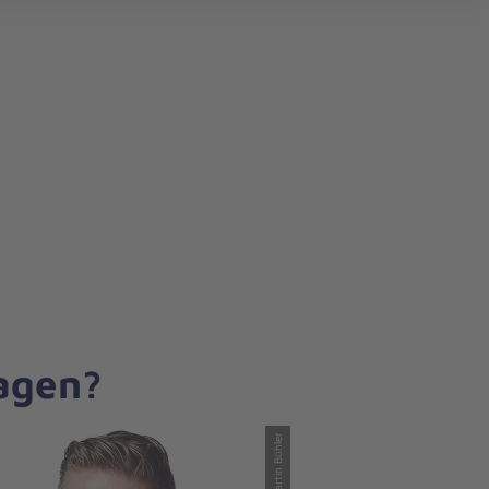
search
ragen?
© Martin Bühler