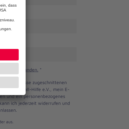
n und verstanden.
*
ine Bedürfnisse zugeschnittenen
anniter-Unfall-Hilfe e.V., mein E-
eren und ein personenbezogenes
 kann ich jederzeit widerrufen und
nlassen.
der aus.