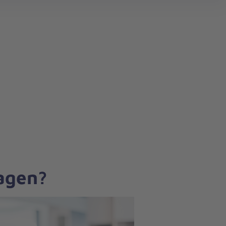
search
ragen?