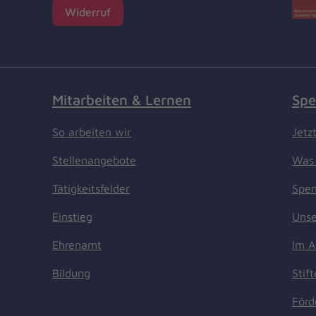
Widerruf
Mitarbeiten & Lernen
Spe
So arbeiten wir
Jetz
Stellenangebote
Was 
Tätigkeitsfelder
Spen
Einstieg
Unse
Ehrenamt
Im A
Bildung
Stif
Förd