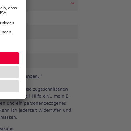
n und verstanden.
*
ine Bedürfnisse zugeschnittenen
anniter-Unfall-Hilfe e.V., mein E-
eren und ein personenbezogenes
 kann ich jederzeit widerrufen und
nlassen.
der aus.