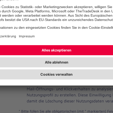
Telefonnummer
Ihre E-Mail-Adresse
*
Ich habe die Datenschutzbestimmungen gelese
JOH
Ja, ich möchte einen individuellen und auf me
Brevo
Newsletter erhalten. Dafür erlaube ich der Joh
Newsletter
Mail-Öffnungs- und Klickverhalten zu analysi
Checkbox
Nutzungsprofil zu erstellen. Diese Einwilligung
damit die Löschung dieser Nutzungsdaten vera
*
Bitte füllen Sie alle obligatorischen (mit * markierten) Fel