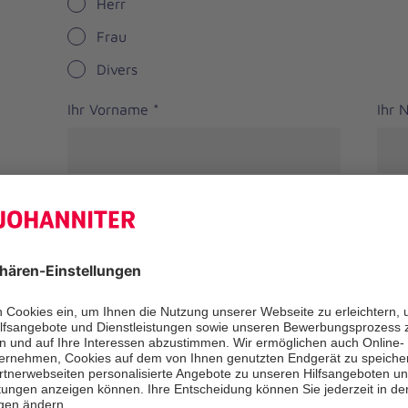
Herr
Frau
Divers
Ihr Vorname
*
Ihr
Straße
PLZ
*
Ort
*
Bundesland