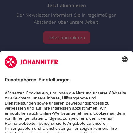
Jetzt abonnieren
Der Newsletter informiert Sie in regelmäßigen
Abständen über unsere Arbeit.
Jetzt abonnieren
Zertifizierung der Johanniter-Unfall-Hilfe e.V.
Die Johanniter GmbH führt das Spendenzertifikat
des Deutschen Spendenrats e.V.