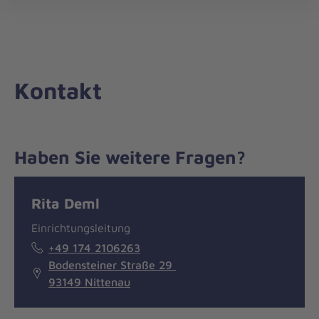
Die
öff
Johanniter
–
Aus
Liebe
Kontakt
zum
Leben
Haben Sie weitere Fragen?
Nachricht
Kontakt
Rita Deml
Einrichtungsleitung
+49 174 2106263
Bodensteiner Straße 29
93149 Nittenau