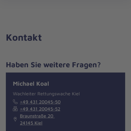
Die
öff
Johanniter
–
Aus
Liebe
Kontakt
zum
Leben
Haben Sie weitere Fragen?
Nachricht
Kontakt
Michael Koal
Wachleiter Rettungswache Kiel
+49 431 20045-50
+49 431 20045-52
Braunstraße 20
24145 Kiel