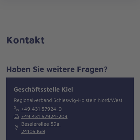
Die
öff
Johanniter
–
Aus
Liebe
Kontakt
zum
Leben
Haben Sie weitere Fragen?
Nachricht
Kontakt
Geschäftsstelle Kiel
Regionalverband Schleswig-Holstein Nord/West
+49 431 57924-0
+49 431 57924-209
Beselerallee 59a
24105 Kiel